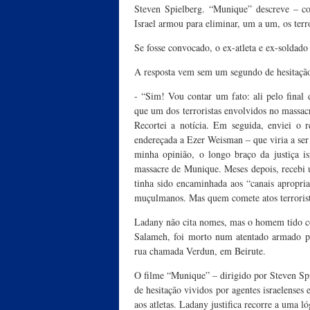
Steven Spielberg. “Munique” descreve – c
Israel armou para eliminar, um a um, os terro
Se fosse convocado, o ex-atleta e ex-soldad
A resposta vem sem um segundo de hesitaçã
- “Sim! Vou contar um fato: ali pelo final
que um dos terroristas envolvidos no massa
Recortei a notícia. Em seguida, enviei o r
endereçada a Ezer Weisman – que viria a ser 
minha opinião, o longo braço da justiça is
massacre de Munique. Meses depois, recebi 
tinha sido encaminhada aos “canais apropri
muçulmanos. Mas quem comete atos terrorist
Ladany não cita nomes, mas o homem tido 
Salameh, foi morto num atentado armado po
rua chamada Verdun, em Beirute.
O filme “Munique” – dirigido por Steven Sp
de hesitação vividos por agentes israelenses 
aos atletas. Ladany justifica recorre a uma ló