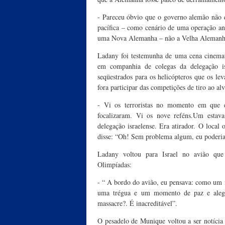
- Pareceu óbvio que o governo alemão não q
pacífica – como cenário de uma operação an
uma Nova Alemanha – não a Velha Alemanha
Ladany foi testemunha de uma cena cinemat
em companhia de colegas da delegação isr
seqüestrados para os helicópteros que os l
fora participar das competições de tiro ao al
- Vi os terroristas no momento em que e
focalizaram. Vi os nove reféns.Um estav
delegação israelense. Era atirador. O loca
disse: “Oh! Sem problema algum, eu poderia a
Ladany voltou para Israel no avião que 
Olimpíadas:
- “ A bordo do avião, eu pensava: como um i
uma trégua e um momento de paz e alegr
massacre?. É inacreditável”.
O pesadelo de Munique voltou a ser notíci