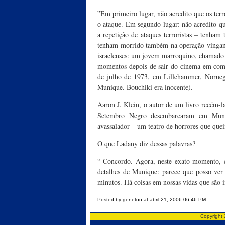
”Em primeiro lugar, não acredito que os ter
o ataque. Em segundo lugar: não acredito qu
a repetição de ataques terroristas – tenha
tenham morrido também na operação vingança
israelenses: um jovem marroquino, chamado
momentos depois de sair do cinema em compa
de julho de 1973, em Lillehammer, Noruega
Munique. Bouchiki era inocente).
Aaron J. Klein, o autor de um livro recém-la
Setembro Negro desembarcaram em Muniq
avassalador – um teatro de horrores que quei
O que Ladany diz dessas palavras?
“ Concordo. Agora, neste exato momento, 
detalhes de Munique: parece que posso ver
minutos. Há coisas em nossas vidas que são 
Posted by geneton at abril 21, 2006 06:46 PM
Copyright