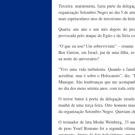
Terceira: maratonista, fazia parte da delegaç
organização Setembro Negro no dia 5 de se
mais espetaculares atos de terrorismo da his
Quarta: um ano e um mês depois do pes
provocada pelo ataque do Egito e da Síria co
“O que eu sou? Um sobrevivente” – resume L
Ben Gurion, em Israel, pai de uma filha, av
na noite do aniversário?
”Vivi uma vida turbulenta. Quando a famíl
acreditar, mas é sobre o Holocausto”, diz. 
Munique. São lembranças que me acompanha
no dia dos meus setenta anos, com toda certe
O terror bateu à porta da delegação israe
manhã de uma terça-feira. Oito homens masc
da organização Setembro Negro. Queriam cha
O treinador de luta Moshe Weinberg, 33 ano
de peso Yosef Romano foi a segunda vítima. 
aeroporto, dentro de dois helicópteros, em 