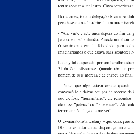
tentar abortar o seqüestro. Cinco terrorista
Horas antes, toda a delegação israelense ti
peça baseada nas histórias de um autor israe
- “Ali, vinte e sete anos depois do fim da
judaico em solo alemão. Parecia um absurdo
O sentimento era de felicidade para tod
imaginaríamos o que estava para acontecer h
Ladany foi despertado por um barulho estra
31 da Connollystrasse. Quando abriu a po
homem de pele morena e de chapéu no final d
- “Notei que algo estava errado quando
convencê-lo a deixar equipes de socorro da
que ele fosse “humanitário”, ele respondeu 
ele disse “judeus” ou “israelenses”. Ali, e
terrorista não chegou a me ver”.
O ex-maratonista Ladany – que conseguiu se 
Diz que as autoridades desperdiçaram a chan
que a Alemanha fosse palco de derramament