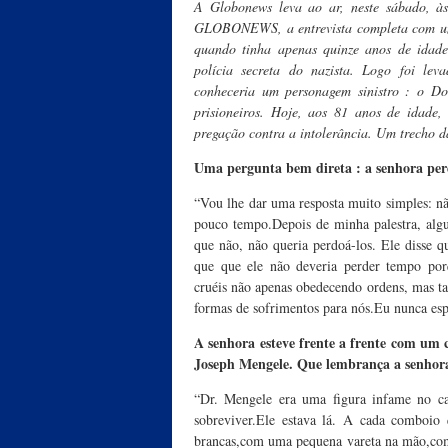
A Globonews leva ao ar, neste sábado, à
GLOBONEWS, a entrevista completa com uma 
quando tinha apenas quinze anos de idade
polícia secreta do nazista. Logo foi le
conheceria um personagem sinistro : o Do
prisioneiros. Hoje, aos 81 anos de idade
pregação contra a intolerância. Um trecho da
Uma pergunta bem direta : a senhora per
“Vou lhe dar uma resposta muito simples: nã
pouco tempo.Depois de minha palestra, alg
que não, não queria perdoá-los. Ele disse 
que que ele não deveria perder tempo por
cruéis não apenas obedecendo ordens, mas t
formas de sofrimentos para nós.Eu nunca es
A senhora esteve frente a frente com um 
Joseph Mengele. Que lembrança a senhora
“Dr. Mengele era uma figura infame no c
sobreviver.Ele estava lá. A cada comboi
brancas,com uma pequena vareta na mão,como