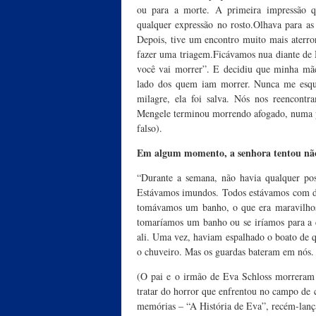
ou para a morte. A primeira impressão q
qualquer expressão no rosto.Olhava para as 
Depois, tive um encontro muito mais aterror
fazer uma triagem.Ficávamos nua diante de 
você vai morrer”. E decidiu que minha mãe 
lado dos quem iam morrer. Nunca me esqu
milagre, ela foi salva. Nós nos reencont
Mengele terminou morrendo afogado, numa 
falso).
Em algum momento, a senhora tentou não 
“Durante a semana, não havia qualquer pos
Estávamos imundos. Todos estávamos com di
tomávamos um banho, o que era maravilhoso
tomaríamos um banho ou se iríamos para a c
ali. Uma vez, haviam espalhado o boato de 
o chuveiro. Mas os guardas bateram em nós.
(O pai e o irmão de Eva Schloss morreram
tratar do horror que enfrentou no campo de
memórias – “A História de Eva”, recém-lanç