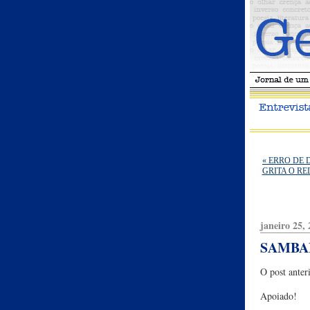
« ERRO DE 
GRITA O R
janeiro 25,
SAMBA
O post anter
Apoiado!