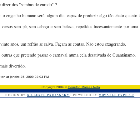
e dizer dos "sambas de enredo" ?
 o engenho humano será, algum dia, capaz de produzir algo tão chato quanto 
 versos sem pé, sem cabeça e sem beleza, repetidos incessantemente por uma 
vinte anos, um refrão se salva. Façam as contas. Não estou exagerando.
e outras que pretendo passar o carnaval numa cela desativada de Guantánamo.
mais divertido.
ton at janeiro 25, 2009 02:03 PM
Copyright 2004 ©
Geneton Moraes Neto
DESIGN BY
GILBERTO PRUJANSKY
| POWERED BY
MOVABLE TYPE 3.2