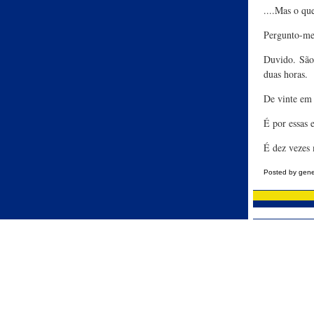
....Mas o qu
Pergunto-me:
Duvido. São
duas horas.
De vinte em 
É por essas 
É dez vezes 
Posted by gene