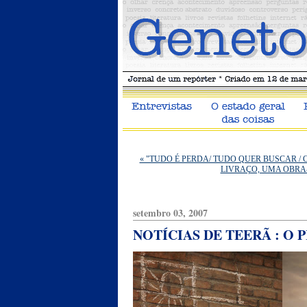
« "TUDO É PERDA/ TUDO QUER BUSCAR / C
LIVRAÇO, UMA OBRA
setembro 03, 2007
NOTÍCIAS DE TEERÃ : O 