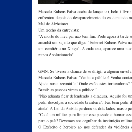
Marcelo Rubens Paiva acaba de lançar o ( belo ) livro
enfrentou depois do desaparecimento do ex-deputado 
Mal de Alzheimer.
Um trecho da entrevista:
"A morte do meu pai não tem fim. Pode agora à tarde 
amanhã um sujeito que diga: "Enterrei Rubens Paiva na
um cemitério no Xingu". A cada ano, aparece uma nov
nunca é solucionado".
GMN: Se tivesse a chance de se dirigir a alguém envolv
Marcelo Rubens Paiva: "Venha a público! Venha contar o
Ajude-nos a recontá-la! Onde estão estes torturadores?
Brasil: as pessoas virem a público!"
"Não adianta ficar defendendo a ditadura. Aquilo foi 
pedir desculpas à sociedade brasileira". Faz bem pedir 
ainda! A Lei da Anistia perdoou os dois lados, mas o pe
"Cadê um militar para limpar esse passado e honrar essa
para o país? Devemos nos orgulhar da instituição milita
O Exército é heroico ao nos defender da violência 